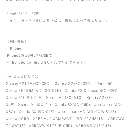
＊商品サイズ・形状
サイズ、カメラ位置による形状は、機種によって異なります。
【対応機種】
- iPhone
iPhone5/5s/6/6s/7/8/SE/X
※iPhone5cはAndroid Sサイズで対応できます。
- Android S サイズ
Galaxy S2 LTE (SC-03D)、Galaxy S2 (SC-02C)、iPhone5C、
Xperia Z5 COMPACT(SO-02H)、Xperia Z3 Compact(SO-02G)、
Xperia Z1f (SO-02F)、Xperia A4 (SO-04G)、Xperia A2 (SO-
04F)、Xperia VL (SOL21)、Xperia SX(SO-05D)、Xperia ray (SO-
03C)、Xperia AX (SO-01E)、Xperia acro HD (SO-03D/IS12S)、
Xperia ACRO、XPERIA J1 COMPACT、(SO-02C/IS11S)、ARROWS
Z (ISW11F)、ARROWS X LTE (F-05D)、ARROWS V (F-04E)、