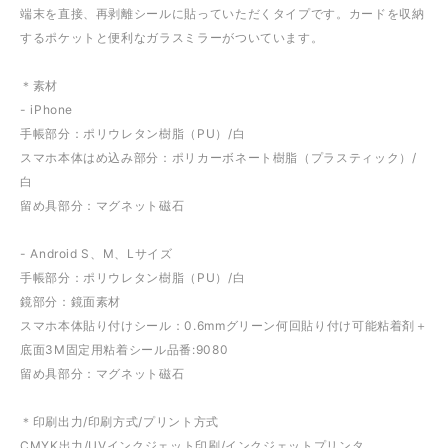
端末を直接、再剥離シールに貼っていただくタイプです。カードを収納
するポケットと便利なガラスミラーがついています。
＊素材
- iPhone
手帳部分：ポリウレタン樹脂（PU）/白
スマホ本体はめ込み部分：ポリカーボネート樹脂（プラスティック）/
白
留め具部分：マグネット磁石
- Android S、M、Lサイズ
手帳部分：ポリウレタン樹脂（PU）/白
鏡部分：鏡面素材
スマホ本体貼り付けシール：0.6mmグリーン何回貼り付け可能粘着剤＋
底面3M固定用粘着シール品番:9080
留め具部分：マグネット磁石
＊印刷出力/印刷方式/プリント方式
CMYK出力/UVインクジェット印刷/インクジェットプリンタ