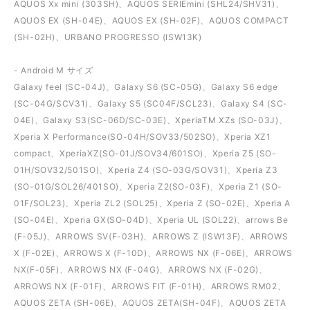
AQUOS Xx mini (303SH)、AQUOS SERIEmini (SHL24/SHV31)、
AQUOS EX (SH-04E)、AQUOS EX (SH-02F)、AQUOS COMPACT
(SH-02H)、URBANO PROGRESSO (ISW13K)
- Android M サイズ
Galaxy feel (SC-04J)、Galaxy S6 (SC-05G)、Galaxy S6 edge
(SC-04G/SCV31)、Galaxy S5 (SC04F/SCL23)、Galaxy S4 (SC-
04E)、Galaxy S3(SC-06D/SC-03E)、XperiaTM XZs (SO-03J)、
Xperia X Performance(SO-04H/SOV33/502SO)、Xperia XZ1
compact、XperiaXZ(SO-01J/SOV34/601SO)、Xperia Z5 (SO-
01H/SOV32/501SO)、Xperia Z4 (SO-03G/SOV31)、Xperia Z3
(SO-01G/SOL26/401SO)、Xperia Z2(SO-03F)、Xperia Z1 (SO-
01F/SOL23)、Xperia ZL2 (SOL25)、Xperia Z (SO-02E)、Xperia A
(SO-04E)、Xperia GX(SO-04D)、Xperia UL (SOL22)、arrows Be
(F-05J)、ARROWS SV(F-03H)、ARROWS Z (ISW13F)、ARROWS
X (F-02E)、ARROWS X (F-10D)、ARROWS NX (F-06E)、ARROWS
NX(F-05F)、ARROWS NX (F-04G)、ARROWS NX (F-02G)、
ARROWS NX (F-01F)、ARROWS FIT (F-01H)、ARROWS RM02、
AQUOS ZETA (SH-06E)、AQUOS ZETA(SH-04F)、AQUOS ZETA