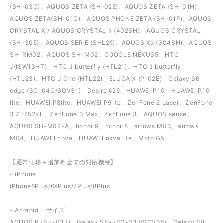
(SH-03G)、AQUOS ZETA (SH-02E)、AQUOS ZETA (SH-01H)、
AQUOS ZETA(SH-01G)、AQUOS PHONE ZETA (SH-01F)、AQUOS
CRYSTAL X / AQUOS CRYSTAL Y (402SH)、AQUOS CRYSTAL
(SH-305)、AQUOS SERIE (SHL25)、AQUOS Xx (304SH)、AQUOS
SH-RM02、AQUOS SH-M02、GOOGLE NEXUS5、HTC
J(ISW13HT)、HTC J butterfly (HTL21)、HTC J butterfly
(HTL23)、HTC J One (HTL22)、ELUGA X (P-02E)、Galaxy S6
edge (SC-04G/SCV31)、Desire 626、HUAWEI P10、HUAWEI P10
lite、HUAWEI P8lite、HUAWEI P9lite、ZenFone 2 Laser、ZenFone
3 ZE552KL、ZenFone 3 Max、ZenFone 3、AQUOS sense、
AQUOS SH-M04-A、honor 9、honor 8、arrows M03、arrows
M04、HUAWEI nova、HUAWEI nova lite、Moto G5
【通常価格＋追加料金での対応機種】
- iPhone
iPhone6Plus/6sPlus/7Plus/8Plus
- Android L サイズ
AQUOS R (SH-03J)、Galaxy S8+ (SC-03J/SCV35)、Galaxy S8